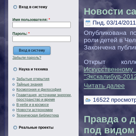
Вход в систему
Новости с
Имя пользователя:
*
Пнд, 03/14/2011
Опубликована п
Пароль:
*
роли детей в Че
Закончена публи
Забыли пароль?
Открыт колл
Искусстве
Наука и техника
"Экскалибур-201
Забытые открытия
Читать далее
Тайные знания
Космогония и философия
Гравитация, источники энергии,
16522 просмот
пространство и время
В небе и в космосе
Новости астрономии
Техническая библиотека
Правда о д
под видом 
Реальные проекты