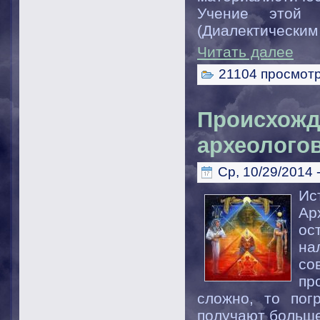
Учение этой 
(Диалектическим
Читать далее
21104 просмот
Происхожд
археолого
Ср, 10/29/2014 -
Ис
Ар
ос
на
со
пр
сложно, то пог
получают больше