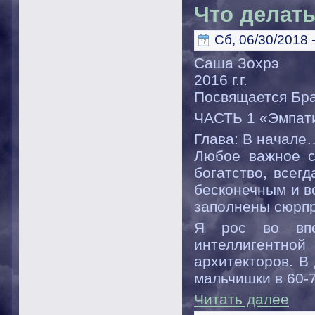
Что делат
Сб, 06/30/2018 
Саша Зохрэ
2016 г.г.
Посвящается Бра
ЧАСТЬ 1 «Эмпат
Глава: В начале
Любое важное се
богатство, всег
бесконечным и в
заполнены сюрп
Я рос во впо
интеллигентн
архитекторов. В
мальчишки в 60-
Читать далее