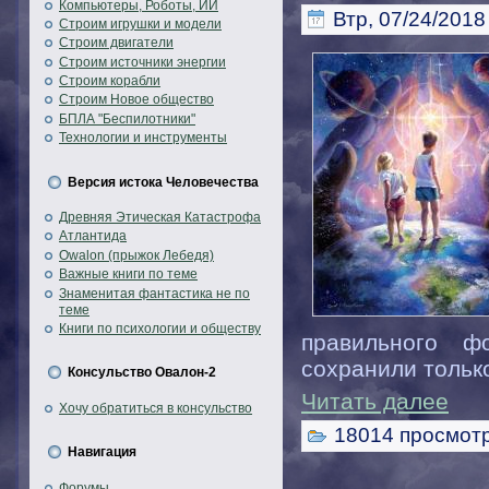
Компьютеры, Роботы, ИИ
Втр, 07/24/2018 
Строим игрушки и модели
Строим двигатели
Строим источники энергии
Строим корабли
Строим Новое общество
БПЛА "Беспилотники"
Технологии и инструменты
Версия истока Человечества
Древняя Этическая Катастрофа
Атлантида
Owalon (прыжок Лебедя)
Важные книги по теме
Знаменитая фантастика не по
теме
Книги по психологии и обществу
правильного ф
сохранили тольк
Консульство Овалон-2
Читать далее
Хочу обратиться в консульство
18014 просмот
Навигация
Форумы