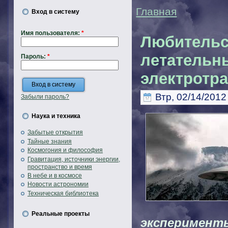
Главная
Вход в систему
Имя пользователя:
*
Любительс
летательн
Пароль:
*
электротра
Втр, 02/14/2012 
Забыли пароль?
Наука и техника
Забытые открытия
Тайные знания
Космогония и философия
Гравитация, источники энергии,
пространство и время
В небе и в космосе
Новости астрономии
Техническая библиотека
Реальные проекты
эксперименты