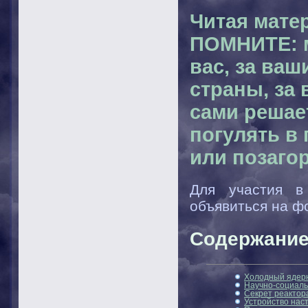
Читая мат
ПОМНИТЕ: м
вас, за ва
страны, за
сами решает
погулять в 
или позагор
Для участия в 
объявиться на 
Содержание
Холодный ядерн
Научно-социаль
Секрет реактор
Устройство наст