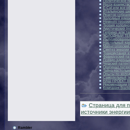
Политическое п
Росси взаимств
E-Cat или все 
Итальянские шк
Реактор собран
Холодный ядерн
Немного теории
Теория холодно
Акустический (
Гидрино, или та
ХОЛОДНЫЙ ТЕ
Индуцированны
Настольный яде
Магнитогорский
Синтез энергии
Трансмутация а
Французский па
Псевдо-ядерны
Чешский патент
Оригинал патен
Тайна настольн
Опыты по холод
Самодельный те
НАШ ПРОЕКТ Х
Рекомендации п
Компания Black
Страница для п
источники энергии
Rambler