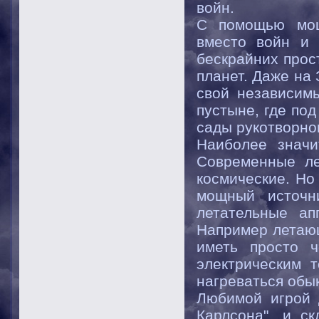
войн.
С помощью мощ
вместо войн и 
бескрайних прос
планет. Даже на
свой независим
пустыне, где по
сады рукотворног
Наиболее значи
Современные ле
космические. Но
мощный источни
летательные ап
Например летаю
иметь просто ч
электрическим 
нагреваться обык
Любимой игрой 
Карлсона", и с