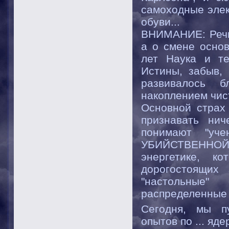
самоходные элек
обуви...
ВНИМАНИЕ: Речь 
а о смене осно
лет Наука и те
Истины, забыв,
развивалось б
накоплением чис
Основной страх
признавать ни
понимают "уч
УБИЙСТВЕННОЙ
энергетике, к
дорогостоящих 
"настольные"
распределенные
Сегодня, мы п
опытов по ... яд