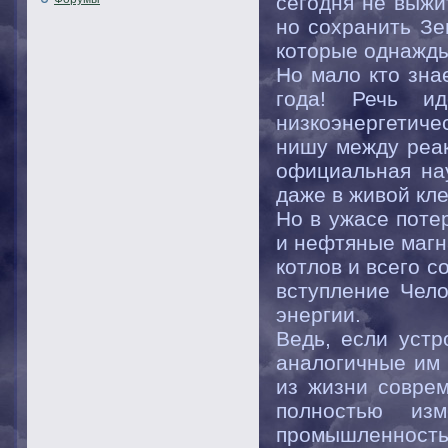
сегодня не выжи
но сохранить Зе
которые однажды 
Но мало кто зна
года! Речь и
низкоэнергетич
нишу между реак
официальная нау
даже в живой клет
Но в ужасе поте
и нефтяные магн
котлов и всего 
вступление Чело
энергии.
Ведь, если устр
аналогичные им 
из жизни совре
полностью изм
промышленность,