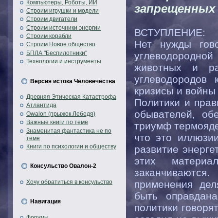
Компьютеры, Роботы, ИИ
запрещенных
Строим игрушки и модели
Строим двигатели
Строим источники энергии
ВСТУПЛЕНИЕ:
Строим корабли
Нет нужды гов
Строим Новое общество
БПЛА "Беспилотники"
углеводородной
Технологии и инструменты
животных и ра
углеводородов 
Версия истока Человечества
кризисы и войны 
Древняя Этическая Катастрофа
Политики и прав
Атлантида
обывателей, об
Owalon (прыжок Лебедя)
Важные книги по теме
триумф термояде
Знаменитая фантастика не по
что это иллюзи
теме
Книги по психологии и обществу
развитие энерге
этих матери
Консульство Овалон-2
заканчиваются.
Хочу обратиться в консульство
применения дел
быть оправдан
Навигация
политики говоря
Форумы