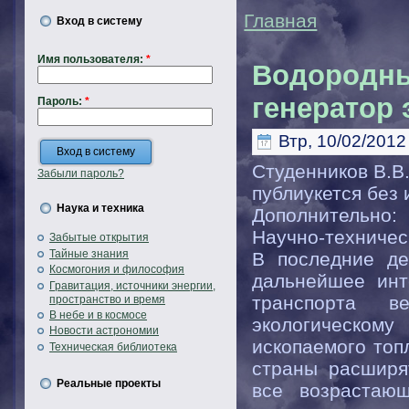
Главная
Вход в систему
Имя пользователя:
*
Водородны
генератор 
Пароль:
*
Втр, 10/02/2012 
Студенников В.В.
Забыли пароль?
публиукется без
Наука и техника
Дополнительно:
Научно-техничес
Забытые открытия
Тайные знания
В последние де
Космогония и философия
дальнейшее инт
Гравитация, источники энергии,
транспорта в
пространство и время
В небе и в космосе
экологическому
Новости астрономии
ископаемого топ
Техническая библиотека
страны расширя
Реальные проекты
все возрастаю