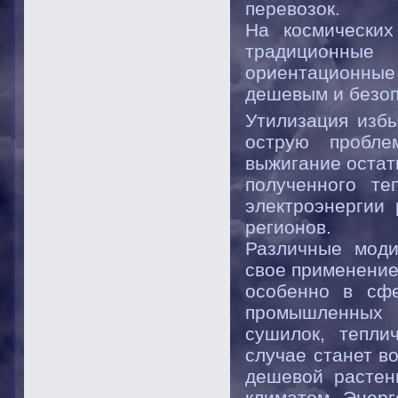
перевозок.
На космических
традиционные 
ориентационные
дешевым и безоп
Утилизация избы
острую пробле
выжигание остат
полученного те
электроэнергии
регионов.
Различные моди
свое применение
особенно в сфе
промышленных о
сушилок, тепли
случае станет в
дешевой растен
климатом. Энерг