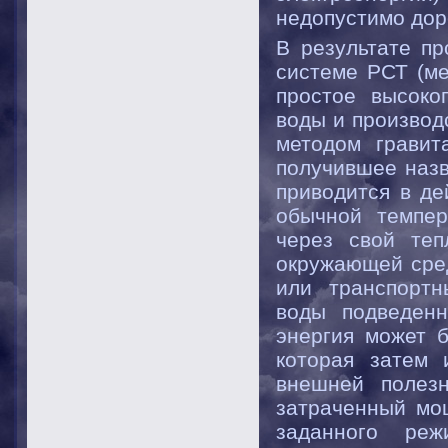
недопустимо дор
В результате пр
системе РСТ (ме
простое высоко
воды и производ
методом гравит
получившее назв
приводится в де
обычной темпер
через свой теп
окружающей сре
или транспортн
воды подведенн
энергия может 
которая затем 
внешней полез
затраченный мо
заданного ре