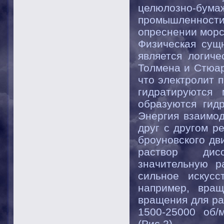
целюлозно-бума
промышленнос
опреснении морск
Физическая сущ
является логич
Толмена и Стюар
что электролит 
гидратируются 
образуются гидр
Энергия взаимо
друг с другом р
броуновского дв
раствор дисс
значительную р
сильное искусс
например, вращ
вращения для ра
1500-25000 об/
(Рис.2)