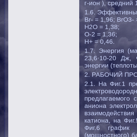
г-ион ), средний 
1.6. Эффективны
Br- = 1,96; BrO3- 
H2O = 1,38;
O-2 = 1,36;
H+ = 0,46.
1.7. Энергия (
23,6·10-20 Дж,
энергии (теплот
2. РАБОЧИЙ ПР
2.1. На Фиг.1 п
электроводородн
предлагаемого с
аниона электрол
взаимодействия
катиона, на Фиг
Фиг.6 график 
(мощностного) б