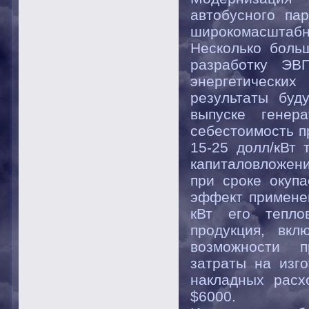
автобусного па
широкомасштабн
Несколько боль
разработку ЭВ
энергетически
результаты буд
выпуске генер
себестоимость п
15-25 долл/кВт 
капиталовложен
при сроке окупа
эффект применен
кВт его тепло
продукция, вк
возможности пр
затраты на изг
накладных расх
$6000.