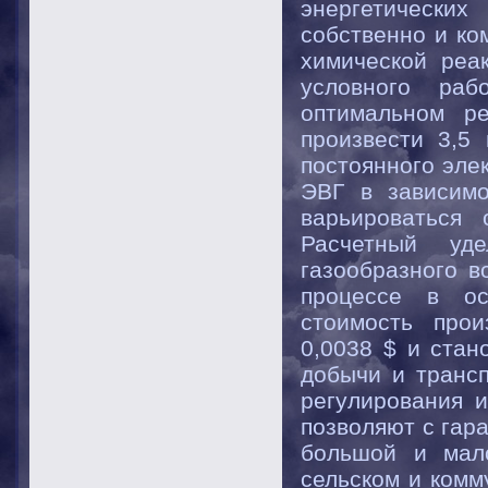
энергетически
собственно и ко
химической реа
условного раб
оптимальном р
произвести 3,5
постоянного эле
ЭВГ в зависимо
варьироваться 
Расчетный уд
газообразного в
процессе в ос
стоимость прои
0,0038 $ и стан
добычи и трансп
регулирования 
позволяют с гар
большой и мало
сельском и комм