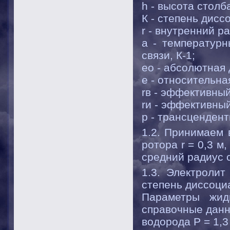
h - высота столб
К - степень дисс
r - внутренний р
a - температур
связи, К-1;
eо - абсолютная
e - относительн
rв - эффективны
rи - эффективный
p - трансцендент
1.2. Принимаем 
ротора r = 0,3 м
средний радиус с
1.3. Электроли
степень диссоциа
Параметры жид
справочные данны
водорода P = 1,3 