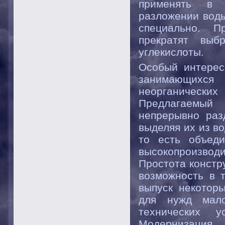
применять в 
разложении воды
специально. П
прекратят выб
углекислоты.
Особый интерес
занимающихс
неорганически
Предлагаемый
непрерывно раз
выделяя их из в
то есть объед
высокопроизводи
Простота констр
возможность в 
выпуск некотор
для нужд мало
технических у
Модернизация 