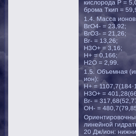
кислорода P = 5,0
брома Tкип = 59,9 
1.4. Масса ионов
BrO4- = 23,92;
BrO3- = 21,26;
Br- = 13,26;
H3O+ = 3,16;
H+ = 0,166;
H2O = 2,99.
1.5. Объемная (и
ион):
H+ = 1107,7(184·
H3O+ = 401,28(66
Br- = 317,68(52,7
OH- = 480,7(79,85
Ориентировочны
линейной гидрат
20 Дж/ион: нижни