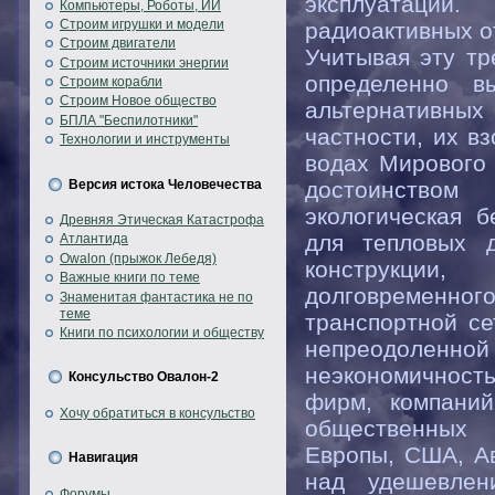
эксплуатации.
Компьютеры, Роботы, ИИ
Строим игрушки и модели
радиоактивных о
Строим двигатели
Учитывая эту тр
Строим источники энергии
определенно в
Строим корабли
Строим Новое общество
альтернативны
БПЛА "Беспилотники"
частности, их в
Технологии и инструменты
водах Мирового
Версия истока Человечества
достоинством
экологическая б
Древняя Этическая Катастрофа
для тепловых д
Атлантида
Owalon (прыжок Лебедя)
конструкции
Важные книги по теме
долговременног
Знаменитая фантастика не по
теме
транспортной се
Книги по психологии и обществу
непреодоленно
неэкономичност
Консульство Овалон-2
фирм, компаний
Хочу обратиться в консульство
общественных 
Европы, США, А
Навигация
над удешевлен
Форумы