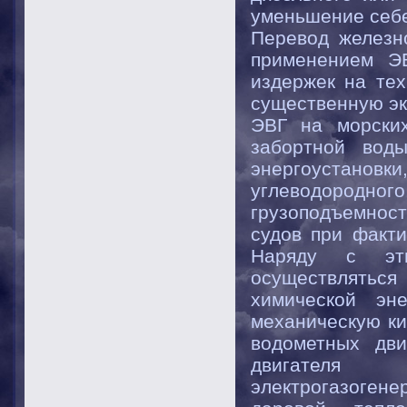
уменьшение себе
Перевод железн
применением ЭВ
издержек на тех
существенную эк
ЭВГ на морских
забортной вод
энергоустановки
углеводородног
грузоподъемност
судов при факти
Наряду с эт
осуществлятьс
химической эн
механическую ки
водометных дви
двигателя
электрогазогене