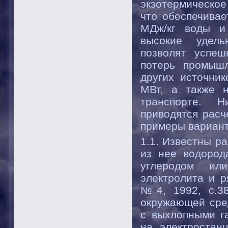
экзотермическо
что обеспечивае
МДж/кг воды и
высокие удель
позволят успеш
потерь промышл
других источни
МВт, а также н
транспорте. Н
приводятся расч
примеры вариант
1.1. Известны р
из нее водород
углеродом или
электролита и р
№4, 1992, с.38
окружающей сре
с выхлопными га
на электростанц