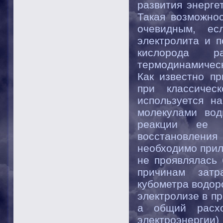
развития энерге
Такая возможно
очевидным, ес
электролита и 
кислорода р
термодинамическ
Как известно пр
при классичес
используется н
молекулами вод
реакции ее 
восстановлени
необходимо прил
не проявлялась 
причинам затр
кубометра водор
электролизе в п
а общий расхо
электроэнерги