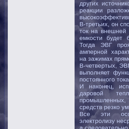
других источни
реакции разлож
высокоэффективн
В-третьих, он с
ток на внешней 
емкости будет 
Тогда ЭВГ проя
амперной харак
на зажимах прям
В-четвертых, ЭВ
выполняет функц
постоянного тока
И наконец, исп
даровой теп
промышленных, 
средств резко ум
Все эти особ
электролизу нес
а следовательно