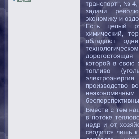
транспорт", № 4
задачи револ
экономику и озд
Есть целый ря
химический, те
обладают одн
технологическо
дорогостоящая 
которой в свою 
топливо (уго
электроэнергия
производство во
неэкономичным 
бесперспективны
Вместе с тем на
в потоке теплов
недр и от хозяй
сводится лишь к