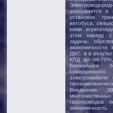
Электроводородн
вписывается в 
установок тра
автобуса, сельх
ними агрегатир
этом наряду с
задачи, обусл
экономичности 
ДВС, а в резуль
КПД до 68-70%,
ближайшем б
совершенного
электромобиля
тепломеханическ
Внедрение Э
многочисленны
газопроводов 
экономичность