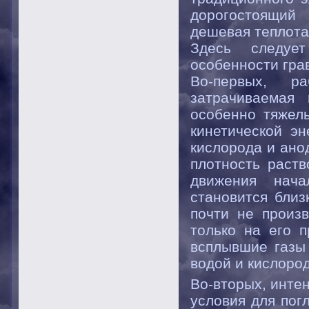
дорогостоящий
дешевая теплота
Здесь следуе
особенности гра
Во-первых, ра
затрачиваемая
особенно тяжелы
кинетической э
кислорода и ано
плотность раств
движения нача
становится близ
почти не произ
только на его 
всплывшие газы
водой и кислоро
Во-вторых, инте
условия для пог