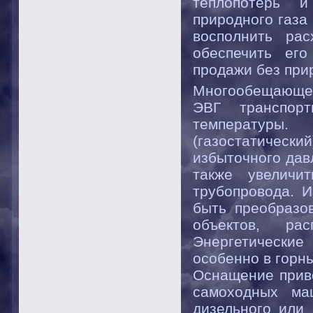
теплопотерь 
природного газа
восполнить ра
обеспечить его
продажи без при
Многообещающей
ЭВГ транспорт
температуры.
(газостатичес
избыточного дав
также увеличи
трубопровода. И
быть преобразо
объектов, ра
Энергетически
особенно в горн
Оснащение приво
самоходных ма
дизельного или 