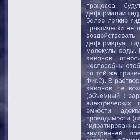
процесса буд
деформации гидр
более легкие ги
практически не 
воздействовать
деформируя ги
молекулы воды. 
анионов относ
неспособны отоб
по той же причи
Фиг.2). В раств
анионов, т.е. в
(объемный ) зар
электрических
емкости адекв
проводимости (с
гидратированны
внутренней по