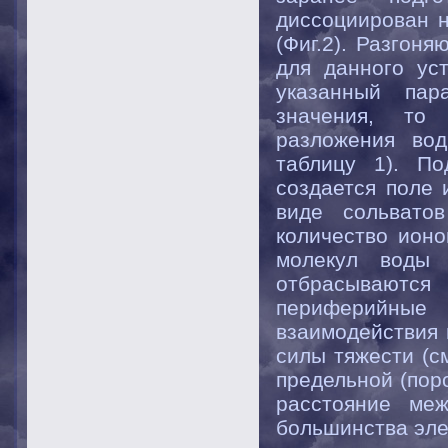
диссоциирован 
(Фиг.2). Разгон
для данного ус
указанный пар
значения, то 
разложения во
таблицу 1). П
создается поле 
виде сольватов
количество ионо
молекул воды 
отбрасываются 
периферийны
взаимодействия 
силы тяжести (см
предельной (пор
расстояние ме
большинства элек