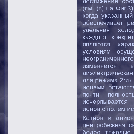
достижения сос
(см. (в) на Фиг.
когда указанный
обеспечивает р
удельная холо
каждого конкре
являются хара
условиям осущ
неограниченно
изменяется 
диэлектрическая
для режима 2rи)
ионами остаютс
почти полнос
исчерпывается 
ионов с полем и
Катион и анион
центробежная си
более тяжелые