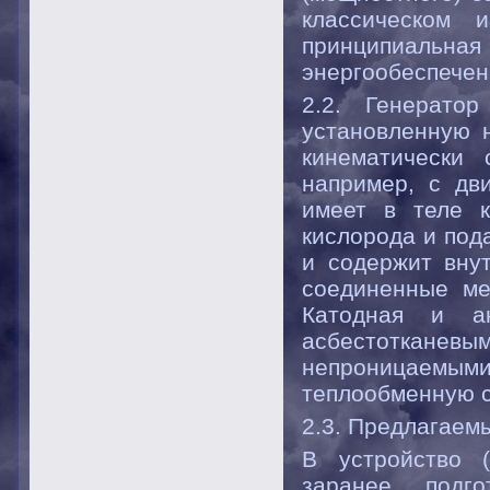
классическом 
принципиаль
энергообеспечен
2.2. Генерато
установленную н
кинематически 
например, с дви
имеет в теле к
кислорода и под
и содержит внут
соединенные ме
Катодная и а
асбестотканевы
непроницаемым
теплообменную си
2.3. Предлагаем
В устройство 
заранее подго