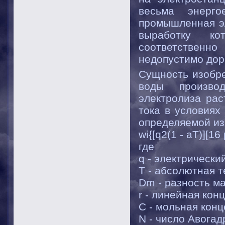
весьма энерг
промышленная эл
выработку к
соответственно 
недопустимо доро
Сущность изобре
воды производ
электролиза рас
тока в условиях
определяемой из
wі{[q2(1 - aT)][16
где
q - электрически
Т - абсолютная т
Dm - разность ма
r - линейная конц
С - мольная конц
N - число Авогад