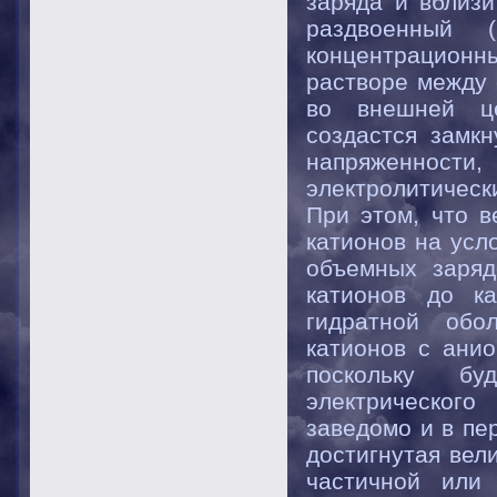
заряда и вблизи
раздвоенный (
концентрацион
растворе между 
во внешней це
создастся замк
напряженнос
электролитическ
При этом, что в
катионов на усл
объемных заряд
катионов до к
гидратной обо
катионов с анио
поскольку бу
электрическог
заведомо и в пе
достигнутая вел
частичной или