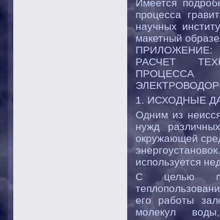
Имеется подроб
процесса грави
научных институ
макетный образе
ПРИЛОЖЕНИЕ:
РАСЧЕТ ТЕХ
ПРОЦЕССА
ЭЛЕКТРОВОДОР
1. ИСХОДНЫЕ 
Одним из неисся
нужд различных
окружающей сре
энергоустанов
используется не
С целью пов
теплопользовани
его работы зал
молекул вод