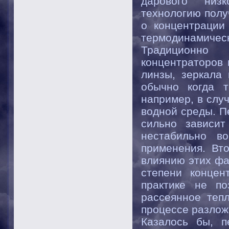
дарового низ
технологию полу
о концентрации
термодинамическ
Традиционно
концентраторов
линзы, зеркала 
обычно когда т
например, в слу
водной среды. П
сильно зависит
нестабильно в
применения. Вт
влиянию этих фа
степени концен
практике не по
рассеянное теп
процессе разлож
Казалось бы, п