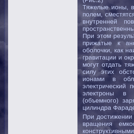
Тяжелые ионы, в
полем, сместятс
внутренней по
пространственны
При этом резул
прижатые к ан
оболочки, как н
гравитации и ок
могут отдать тя
силу этих обст
ионами в обл
электрический 
электроны в 
(объемного) зар
цилиндра Фараде
При достижении 
вращения емко
конструктивными