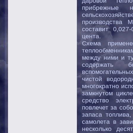
даровой тепл
прибрежные 
сельскохозяй
производства 
составит 0,027
цента.
Схема примен
теплообменника
между ними и т
содержать б
вспомогательны
чистой водород
многократно исп
замкнутом цикле
средство элект
повлечет за соб
запаса топлива,
самолета в зави
несколько деся