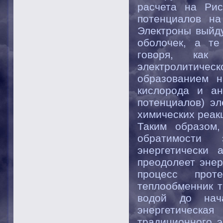
расчета на Рис.
потенциалов на
Электроны выйду
оболочек, а те
говоря, как
электролитичес
образованием н
кислорода и ан
потенциалов) эл
химических реакц
Таким образом,
обратимости 
энергетически 
преодолеет энер
процесс прот
теплообменник т
водой до нача
энергетическая
традиционного э