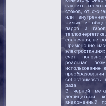
служить теплот
стоков, от сжиг
или внутреннег
жилых и общес
паров и газо
теплоэнергетике
солнечная, ветро
Применение изо
электростанция
счет полезног
реальная воз
использование в
преобразовании 
себестоимость 
раза.
В черной мета
дефицитный к
внедоменный пр