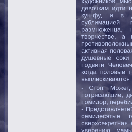
художников, мыс
девочкам идти н
кун-фу, и в д
сублимацией 
размноженца, 
творчестве, а
противоположным
активная полова
душевные соки
подвиги Челове
когда половые 
выплескиваются
- Стоп! Может
потрясающие, ди
помидор, переби
- Представляете
семидесятые 
сверхсекретная 
уверению мамы