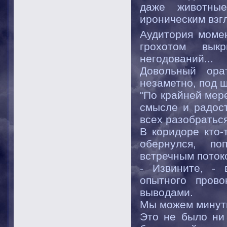
даже животные
ироническим взг
Аудитория момен
грохотом вык
негодований...
Довольный ора
незаметно, под 
"По крайней мер
смысле и радос
всех разобраться
В коридоре кто-
обернулся, по
встречным поток
- Извините, - 
опытного пров
выводами.
Мы можем минутк
Это не было ни