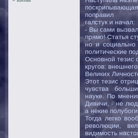
поскрипывающа
поправил
галстук и начал:
- Вы сами вызвал
прямо! Статья ст
но и социально 
политические по
Основной тезис с
кругов: внешнего
Великих Личност
Этот тезис отриц
чувства больш
науке. По мнени
Дивичи, - не лю
а некие полубоги
Тогда легко воо
революции, ве
видимость настоя