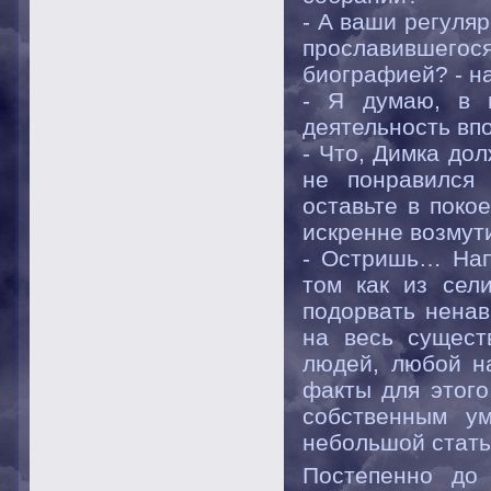
- А ваши регуля
прославившего
биографией? - н
- Я думаю, в 
деятельность впо
- Что, Димка до
не понравился 
оставьте в поко
искренне возмут
- Остришь… Нап
том как из сел
подорвать ненав
на весь сущест
людей, любой н
факты для этого
собственным у
небольшой стать
Постепенно до 