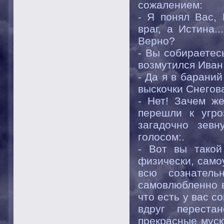
сожалением:
- Я понял Вас,
враг, а Истина
Верно?
- Вы собираетес
возмутился Иван
- Да я в бараний
выскочки Снегов
- Нет! Зачем ж
перешли к угро
загадочно зев
голосом:.
- Вот вы такой
физически, само
всю сознатель
самовлюбленно в
что есть у вас 
вдруг переста
прекрасные муск