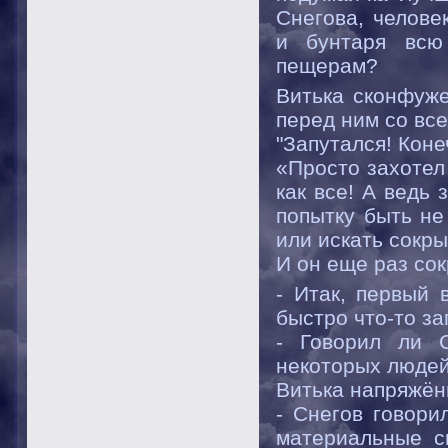
Снегова, челове
и бунтаря всю
пещерам?
Витька сконфуже
перед ним со вс
"Запутался! Коне
«Просто захотел
как все! А ведь
попытку быть не
или искать сокры
И он еще раз со
- Итак, первый 
быстро что-то за
- Говорил ли С
некоторых людей
Витька напряжён
- Снегов говори
материальные с