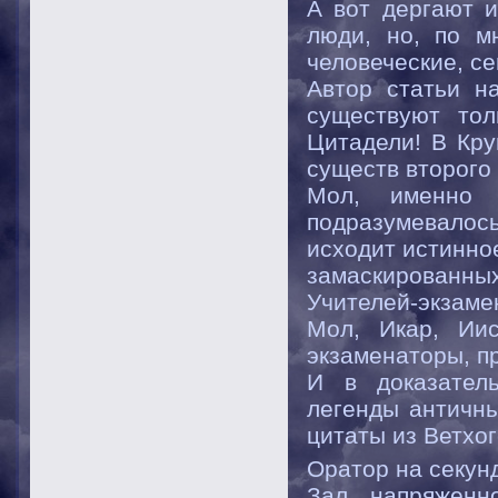
А вот дергают и
люди, но, по м
человеческие, с
Автор статьи н
существуют тол
Цитадели! В Кру
существ второго 
Мол, именно 
подразумевалось 
исходит истинное
замаскированн
Учителей-экзаме
Мол, Икар, Иис
экзаменаторы, 
И в доказател
легенды античны
цитаты из Ветхо
Оратор на секун
Зал напряженн