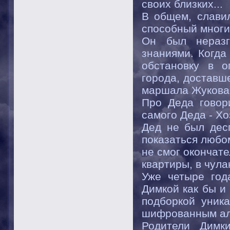
своих близких...
В общем, славил
способный многи
Он был неразг
знаниями. Когда
обстановку в о
города, доставш
маршала Жукова
Про Деда говор
самого Деда - Хо
Дед не был дес
показаться любом
не смог окончате
квартиры, в чула
Уже четыре год
Димкой как бы и
подборкой уник
шифрованным алл
Родители Димки