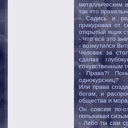
металлическим а
так что правильн
- Садись и рас
прикуривая от с
открытый ящик с
- Что всё это зн
- возмутился Вит
Человек за сто
сделав глубок
сочувственным т
- Права?! Пон
однокурсниц?
Или права созда
богам, и распр
общества и мор
Он совсем по-о
попыхивая сизым
- Либо ты сам с