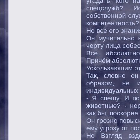
угадать, кого н
спецслужб? Ис
собственной слу
компетентность?
Но все его знани
Он мучительно 
черту лица собе
Всё, абсолютн
Причём абсолют
Ускользающим от
Так, словно он
образом, не 
индивидуальных
- Я спешу. И п
животные? - не
как бы, поскорее
Он грозно повыс
ему угрозу от по
Но Взгляд взд