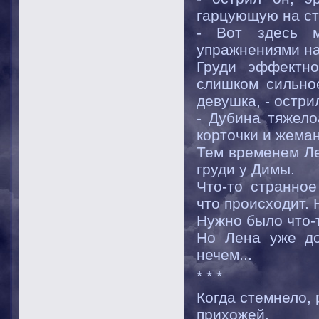
гарцующую на с
- Вот здесь 
упражнениями на
Груди эффектно
слишком сильное
девушка, - остри
- Дубина тяжело
корточки и жема
Тем временем Ле
груди у Димы.
Что-то странно
что происходит.
Нужно было что-т
Но Лена уже до
нечем...
* * *
Когда стемнело,
прихожей.