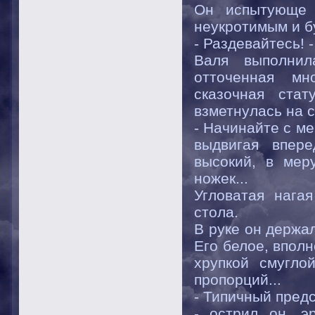
Он испытующе 
неукротимым и б
- Раздевайтесь! 
Валя выполнил
отточенная мн
сказочная стат
взметнулась на с
- Начинайте с ме
выдвигая впер
высокий, в мер
ножек...
Угловатая нага
стола.
В руке он держал
Его белое, впол
хрупкой смугло
пропорций...
- Типичный пред
- острил он, э