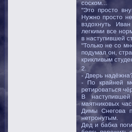
соском...
"Это просто вну
Нужно просто не
вздохнуть Иван
легкими все норм
в наступившей с
"Только не со мн
подумал он, стра
крикливым студен
2.
- Дверь надёжна
- По крайней м
ретироваться чёр
В наступившей
маятниковых час
Димы Снегова п
нетронутым.
Дед и бабка пог
боясь пережить о