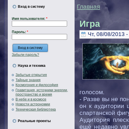
Главная
Вход в систему
Имя пользователя:
*
Игра
Пароль:
*
Чт, 08/08/2013 -
Забыли пароль?
Наука и техника
Забытые открытия
Тайные знания
Космогония и философия
Гравитация, источники энергии,
голосом.
пространство и время
- Разве вы не по
В небе и в космосе
Новости астрономии
он к аудитории 
Техническая библиотека
спартанской фиг
Аудитория плеск
Реальные проекты
ещё недавно увл