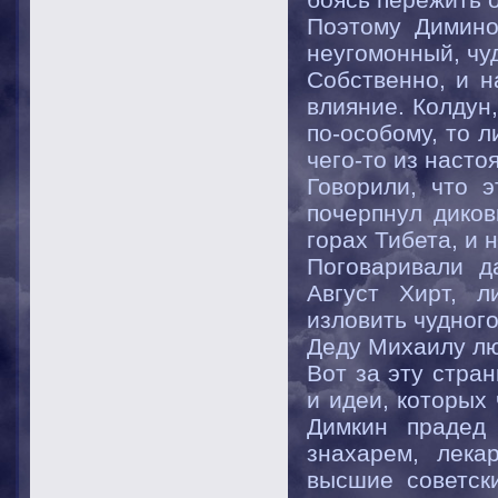
Поэтому Димино
неугомонный, чу
Собственно, и н
влияние. Колдун,
по-особому, то 
чего-то из насто
Говорили, что 
почерпнул диков
горах Тибета, и 
Поговаривали д
Август Хирт, л
изловить чудного
Деду Михаилу лю
Вот за эту стра
и идеи, которых
Димкин прадед
знахарем, лека
высшие советск