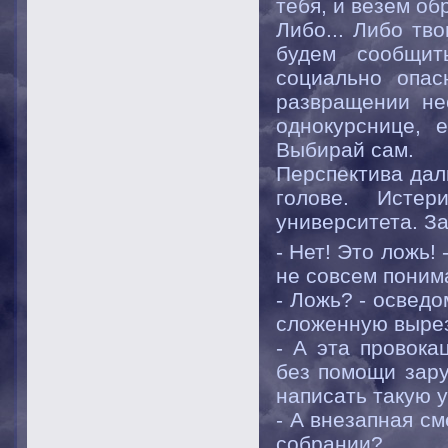
тебя, и везём об
Либо... Либо тв
будем сообщит
социально опас
развращении не
однокурснице, 
Выбирай сам.
Перспектива дал
голове. Исте
университета. Зат
- Нет! Это ложь!
не совсем понима
- Ложь? - осведо
сложенную вырез
- А эта провока
без помощи зару
написать такую 
- А внезапная с
собрании?