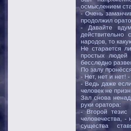
осмыслением ст
- Очень заманчив
продолжил орато
- Давайте вдум
действительно 
народов, то как
Не старается ли
простых людей 
бесследно разве
По залу пронёсся
- Нет, нет и нет!
- Ведь даже есл
человек не призн
Зал снова ненад
руки оратора:
- Второй тезис
человечества, -
существа ста