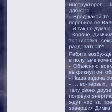
инструкторов… И
для кого…
- Бред какой-то
перебила ее Вал
- Я так не думаю
- Короче, Димчик
тренировка сек
раздеваться?!
Ребята возбуждё
в полутьме комн
- Объясняю все
выкрикнул он, о
- Наша задача со
- …во-первых, 
телу своих друз
половую энергию
ждут нас за пре
завершил Димка.