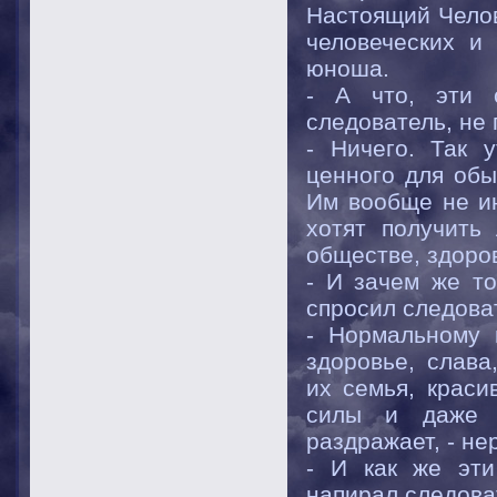
Настоящий Челов
человеческих и
юноша.
- А что, эти 
следователь, не 
- Ничего. Так 
ценного для обы
Им вообще не ин
хотят получить
обществе, здоров
- И зачем же т
спросил следова
- Нормальному 
здоровье, слава
их семья, краси
силы и даже 
раздражает, - не
- И как же эт
напирал следоват