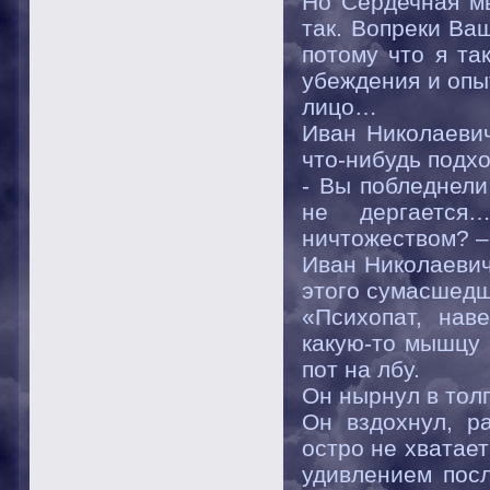
Но Сердечная мы
так. Вопреки Ва
потому что я та
убеждения и оп
лицо…
Иван Николаевич
что-нибудь подх
- Вы побледнел
не дергаетс
ничтожеством? – 
Иван Николаевич
этого сумасшедш
«Психопат, нав
какую-то мышцу 
пот на лбу.
Он нырнул в толп
Он вздохнул, ра
остро не хватает
удивлением пос