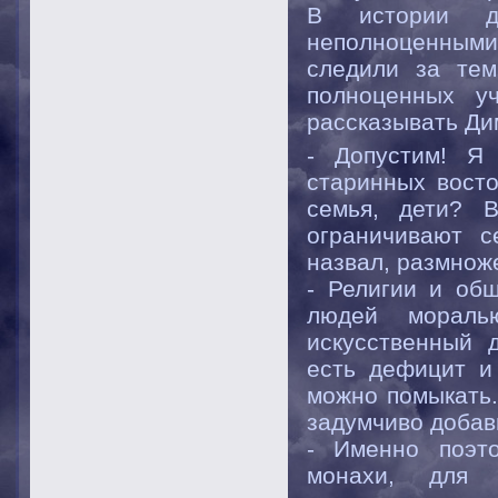
В истории др
неполноценными,
следили за тем
полноценных уч
рассказывать Ди
- Допустим! Я
старинных восто
семья, дети? В
ограничивают с
назвал, размноже
- Религии и об
людей моралью
искусственный 
есть дефицит и
можно помыкать.
задумчиво добав
- Именно поэто
монахи, для 