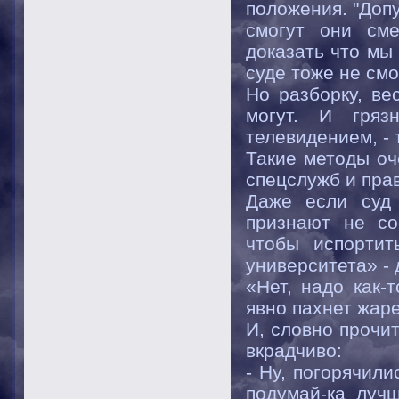
положения. "Допу
смогут они сме
доказать что мы
суде тоже не смог
Но разборку, ве
могут. И гряз
телевидением, -
Такие методы оч
спецслужб и пра
Даже если суд 
признают не со
чтобы испортит
университета» - 
«Нет, надо как-
явно пахнет жа
И, словно прочи
вкрадчиво:
- Ну, погорячили
подумай-ка лучш