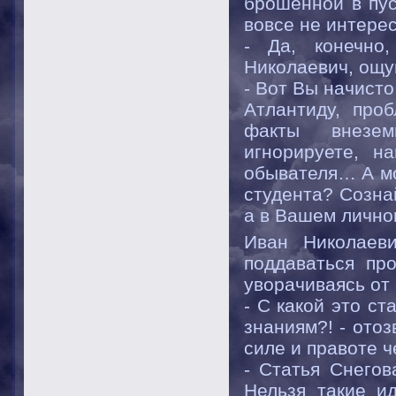
брошенной в пус
вовсе не интере
- Да, конечно
Николаевич, ощу
- Вот Вы начисто
Атлантиду, про
факты внезем
игнорируете, н
обывателя… А мо
студента? Созна
а в Вашем лично
Иван Николаев
поддаваться про
уворачиваясь от 
- С какой это с
знаниям?! - отоз
силе и правоте ч
- Статья Снегов
Нельзя такие и