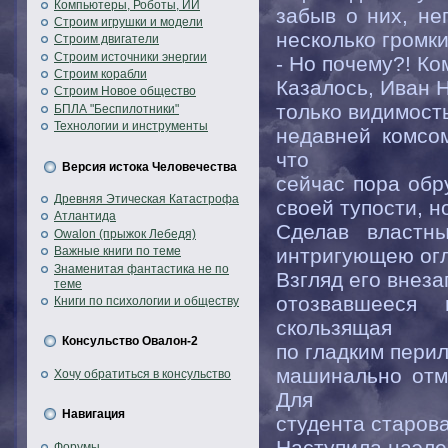
Компьютеры, Роботы, ИИ
забыв о них, не
Строим игрушки и модели
несколько громки
Строим двигатели
Строим источники энергии
- Но почему?! Ко
Строим корабли
Казалось, Иван Н
Строим Новое общество
только видимост
БПЛА "Беспилотники"
Технологии и инструменты
недавней комсом
что
Версия истока Человечества
сейчас пора обр
Древняя Этическая Катастрофа
своей тупости, н
Атлантида
Сделав властн
Owalon (прыжок Лебедя)
интригующею ог
Важные книги по теме
Знаменитая фантастика не по
Взгляд его внеза
теме
отозвавшееся 
Книги по психологии и обществу
скользящая
Консульство Овалон-2
по гладким перил
машинально отме
Хочу обратиться в консульство
Для
Навигация
студента старова
Наступила наэле
Форумы