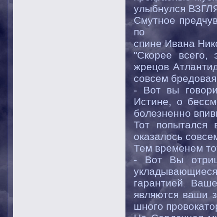
улыбнулся ВЗГЛ
Смутное предчув
по
спине Ивана Ник
"Скорее всего,
жрецов Атлантид
совсем бредовая
- Вот вы говор
Истине, о бессм
болезненно впив
Тот попытался 
оказалось совсе
Тем временем то
- Вот Вы отри
укладывающиеся
гарантией Ваше
являются ваши з
шного провокато