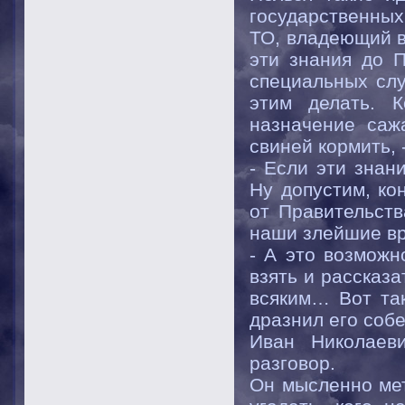
государственны
ТО, владеющий в
эти знания до 
специальных сл
этим делать. К
назначение саж
свиней кормить, 
- Если эти знан
Ну допустим, ко
от Правительств
наши злейшие вр
- А это возможн
взять и рассказ
всяким… Вот та
дразнил его собе
Иван Николаев
разговор.
Он мысленно мет