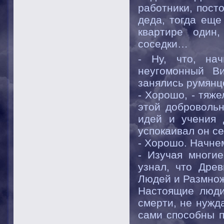
работники, пост
деда, тогда еще
квартире один
соседки…
- Ну, что, на
неугомонный В
занялись румянце
- Хорошо, - тяже
этой добровольн
идей и учения 
успокаивал он се
- Хорошо. Начнем
- Изучая многи
узнал, что Дре
Людей и Размно
Настоящие люди
смерти, не нужда
сами способны 