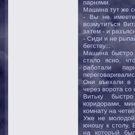
парнями.
Машина тут же с
- Вы не имеете
возмутиться Вит
затем - и разъяс
- Сиди и не рыпа
бегству...
Машина быстро 
стало ясно, чт
работали па
переговаривалис
Они въехали в 
через ворота со
Витьку быстр
коридорами, мин
комнату на четвё
Уже не молодой
юношу к столу. 
на который был