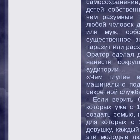
самосохранение
детей, собствен
чем разумные т
любой человек д
или муж, соб
существенное з
паразит или рас
Оратор сделал д
нанести сокру
аудитории…
«Чем глупее в
машинально под
секретной служб
- Если верить 
которых уже с 
создать семью, 
для которых с 
девушку, каждый
эти молодые лю