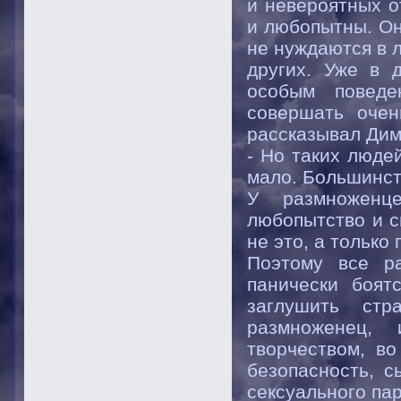
и невероятных о
и любопытны. Он
не нуждаются в 
других. Уже в 
особым поведе
совершать очень
рассказывал Дим
- Но таких люде
мало. Большинст
У размноженц
любопытство и с
не это, а только
Поэтому все ра
панически боят
заглушить ст
размноженец, 
творчеством, во
безопасность, с
сексуального па