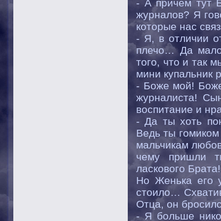
- А причем тут 
журналов? Я гов
которые нас свя
- Я, в отличии 
плечо… Да мало
того, что и так 
мини купальник 
- Боже мой! Бож
журналиста! Сын
воспитание и нра
- Да ты хоть п
Ведь ты гомиком
мальчикам любов
чему пришли т
ласкового Брата!
Но Женька его 
стоило… Схватив
Отца, он бросил
- Я больше нико