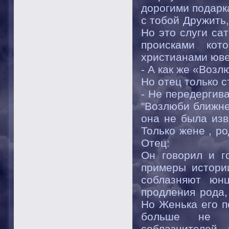
дорогими подарка
с тобой Дружить,
Но это слуги са
происками ко
христианами юве
- А как же «Возл
Но отец только с
- Не передергива
"Возлюби ближнег
она не была изв
Только жене , ро
Отец:
Он говорил и г
примеры истори
соблазняют юн
продления рода,
Но Женька его п
больше не и
соблазнителей,