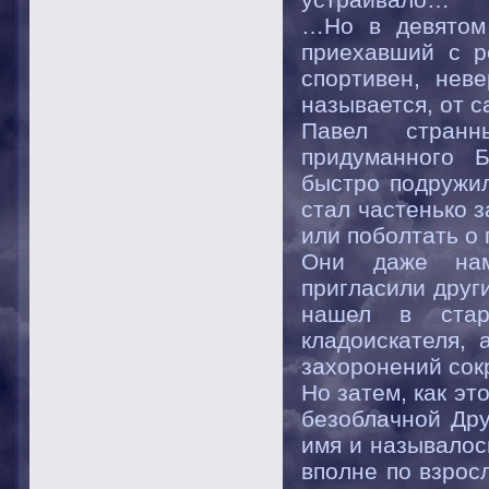
…Но в девятом 
приехавший с р
спортивен, нев
называется, от с
Павел стран
придуманного 
быстро подружил
стал частенько 
или поболтать о
Они даже нам
пригласили други
нашел в стар
кладоискателя, 
захоронений сок
Но затем, как эт
безоблачной Дру
имя и называлос
вполне по взрос