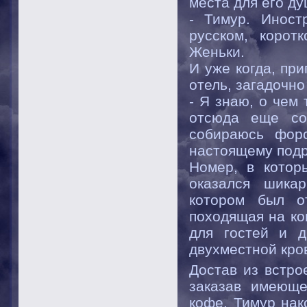
места для его д
- Тимур. Иност
русском, корот
Женьки.
И уже когда, пр
отель, загадочно
- Я знаю, о чем
отсюда еще со
собираюсь форс
настоящему под
Номер, в котор
оказался шика
котором был о
походящая на ко
для гостей и д
двухместной кро
Достав из встро
заказав имеющ
кофе, Тимур нак