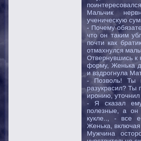
поинтересовался
Мальчик нерв
ученическую сум
- Почему обязат
что он таким уб
почти как брати
отмахнулся маль
Отвернувшись к 
форму, Женька д
и вздрогнула Мат
- Позволь! Ты
разукрасил? Ты 
иронию, уточнил
- Я сказал ем
полезные, а он 
кукле.., - все
Женька, включая
Мужчина остор
чувствительно сж