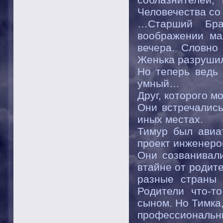
Человечества с
…Старший Бра
воображении ма
вечера. Словно
Женька разруши
Но теперь ведь
умный…
Друг, которого 
Они встречались
иных местах.
Тимур был авиа
проект инженеро
Они созванивал
втайне от родит
разные страны 
Родители что-т
сыном. Но Тимка,
профессиональ