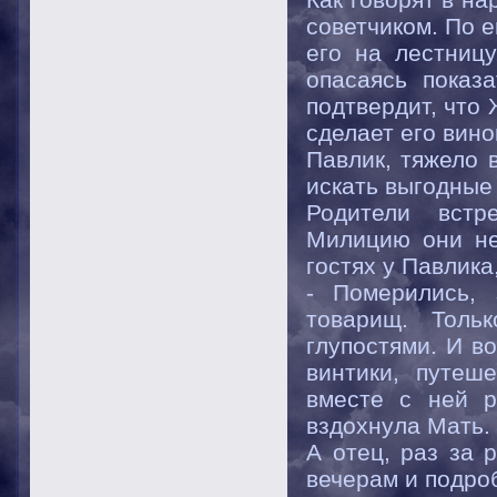
советчиком. По е
его на лестницу
опасаясь показ
подтвердит, что 
сделает его вин
Павлик, тяжело 
искать выгодные
Родители встр
Милицию они не
гостях у Павлика
- Померились, 
товарищ. Толь
глупостями. И в
винтики, путеш
вместе с ней р
вздохнула Мать.
А отец, раз за 
вечерам и подро