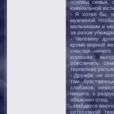
основы семьи, 
ювенальной юст
- Я хотел бы, 
мужчиной. Чтобы
мальчиками и не
за разом убежда
- Человеку дух
кроме верной же
счастья ничего
хорошая, выго
обеспечить се
терпеливо разъя
- Дружба, не ос
там чувственны
слабаков, неве
нищете, к разру
объяснял отец.
- Найдется мног
хитроумной тех