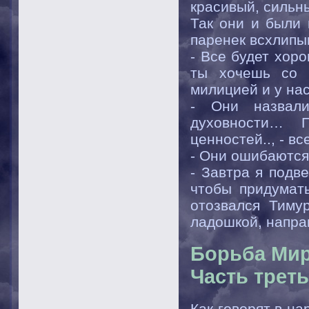
красивый, сильн
Так они и были 
паренек всхлипы
- Все будет хор
ты хочешь со 
милицией и у на
- Они назвали
духовности… 
ценностей.., - в
- Они ошибаются
- Завтра я подв
чтобы придумать
отозвался Тиму
ладошкой, напра
Борьба Мир
Часть треть
Как говорят в на