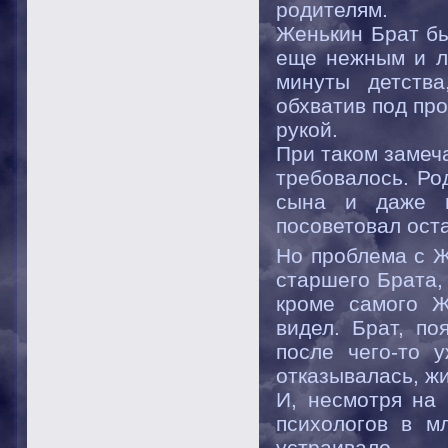
родителям.
Женькин Брат бы
еще нежным и л
минуты детства
обхватив под пр
рукой.
При таком замеч
требовалось. Ро
сына и даже в
посоветовал оста
Но проблема с Ж
старшего Брата,
кроме самого Ж
видел. Брат, п
после чего-то 
отказывалась, ж
И, несмотря на 
психологов в м
устраивало…