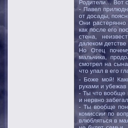
Родители… Вот о
- Павел прилюдн
от досады, пояс
Они растерянно 
как после его по
стена, неизвес
далеком детстве
Но Отец почем
мальчика, прод
смотрел на сына
что упал в его г
- Боже мой! Как
руками и убежав 
- Ты что вообще
и нервно забегал
- Ты вообще по
комиссии по воп
влюбляться в мал
не будет семьи, 