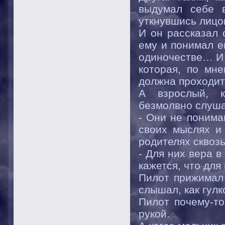
выдумал себе в
уткнувшись лицом
И он рассказал 
ему и понимал е
одиночестве… И 
которая, по мне
должна проходит
А взрослый, к
безмолвно слуша
- Они не понима
своих мыслях и 
родителях сквозь
- Для них вера в
кажется, что для 
Пилот прижимал 
слышал, как гулк
Пилот почему-то
рукой.