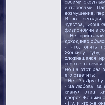
своими округлым
интересами Па
возмущение, пер
И вот сегодня,
чувства, Женьк
физиономии в со
- Не приставай
доходчиво объяс
- Что, опять п
Женкину губу,
сложившаяся ир
коротко отвечая 
Но на этот раз 
его ответить:
- Нет. За Дружб
- За любовь, за
кивнул отец, х
дверях Женькино
- Ну, и кто же о