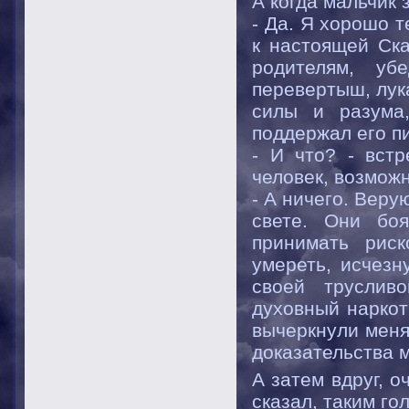
А когда мальчик 
- Да. Я хорошо т
к настоящей Ска
родителям, уб
перевертыш, лук
силы и разума,
поддержал его пи
- И что? - встр
человек, возможн
- А ничего. Вер
свете. Они боя
принимать рис
умереть, исчезн
своей трусливо
духовный наркот
вычеркнули меня
доказательства м
А затем вдруг, 
сказал, таким го