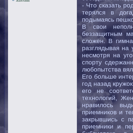
- Что сказать р
терялся в дога
подымаясь пешк
В свои непол
беззащитным ма
сложен. В гимна
разглядывая на 
несмотря на уго
спорту сдержан
любопытства вял
Его больше инте
год назад кружо
его не соотве
технологий, Же
нравилось выд
приемников и те
закрывшись с п
приемники и пе