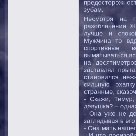
предосторожнос
зубам.
Несмотря на п
разоблачения, Ж
лучше и споко
Мужчина то вдр
спортивные в
выматываться всл
на десятиметро
заставлял прыга
становился неж
сильную охапк
странные, сказо
- Скажи, Тимур
девушка? – одна
- Она уже не де
заглядывая в его
- Она мать наше
- И что произой