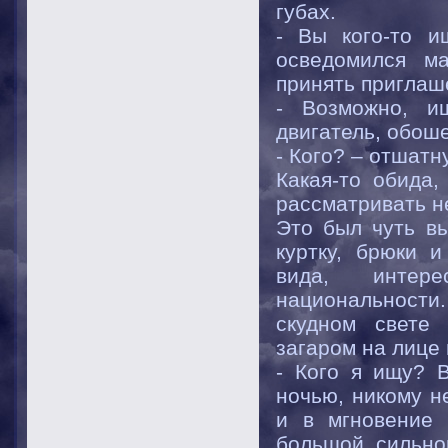
губах.
- Вы кого-то и
осведомился ма
принять приглаш
- Возможно, и
двигатель, обош
- Кого? – отшат
Какая-то обида,
рассматривать н
Это был чуть в
куртку, брюки и
вида, интер
национальности
скудном свете
загаром на лице 
- Кого я ищу? 
ночью, никому не
и в мгновение 
большой, сильно