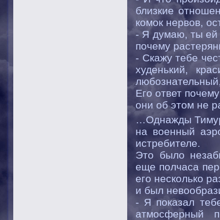
близкие отношен
комок нервов, о
- Я думаю, ты ей
почему растерян
- Скажу тебе че
худенький, кра
любознательный
Его ответ почем
они об этом не р
…Однажды Тимур
на военный аэр
истребителе.
Это было незаб
еще полчаса пер
его несколько ра
и был невообраз
- Я показал теб
атмосферный п