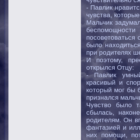
- Павлик нравит
чувства, которы
Мальчик задумал
беспомощност
посоветоваться 
было находиться
при родителях ш
И поэтому, пре
открылся Отцу:
- Павлик умны
красивый и спо
который мог бы 
признался мальчи
Чувство было т
сбылась, након
родителям. Он в
фантазией и илл
них помощи, по