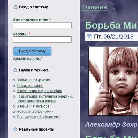
Главная
Вход в систему
Имя пользователя:
*
Борьба Ми
Пароль:
*
Пт, 06/21/2013 -
Забыли пароль?
Наука и техника
Забытые открытия
Тайные знания
Космогония и философия
Гравитация, источники энергии,
пространство и время
В небе и в космосе
Новости астрономии
Техническая библиотека
Александр Зохр
Реальные проекты