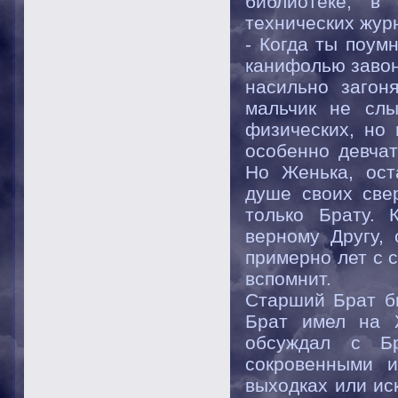
библиотеке, в
технических жу
- Когда ты поум
канифолью завон
насильно загон
мальчик не слы
физических, но 
особенно девчат
Но Женька, ост
душе своих све
только Брату. 
верному Другу,
примерно лет с с
вспомнит.
Старший Брат б
Брат имел на 
обсуждал с Бр
сокровенными и
выходках или ис