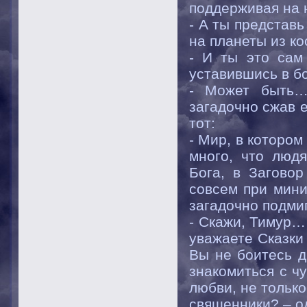
поддерживая на 
- А ты представь
на планеты из к
- И ты это сам
уставившись в б
- Может быть…
загадочно сжав е
тот:
- Мир, в котором
много, что людя
Бога, в Заговор
совсем при мини
загадочно подми
- Скажи, Тимур… 
уважаете Сказки
Вы не боитесь д
знакомиться с ч
любви, не только
священники? – о