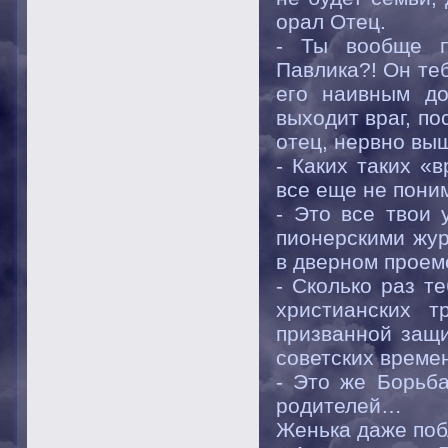
орал Отец.
- Ты вообще п
Павлика?! Он теб
его наивным до
выходит враг, п
отец, нервно вы
- Каких таких «
все еще не пони
- Это все твои 
пионерскими жур
в дверном проем
- Сколько раз т
христианских т
призванной защи
советских времен
- Это же Борьба
родителей…
Женька даже поб