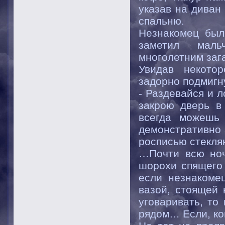
указав на диван
спальню.
Незнакомец был
заметил маль
многолетним заг
Увидав некотор
задорно подмигну
- Раздевайся и 
закрою дверь в
всегда можешь 
демонстративно 
росписью стекля
…Почти всю ноч
шорохи спящего 
если незнакомец
вазой, стоящей 
уговаривать, т
рядом… Если, ко