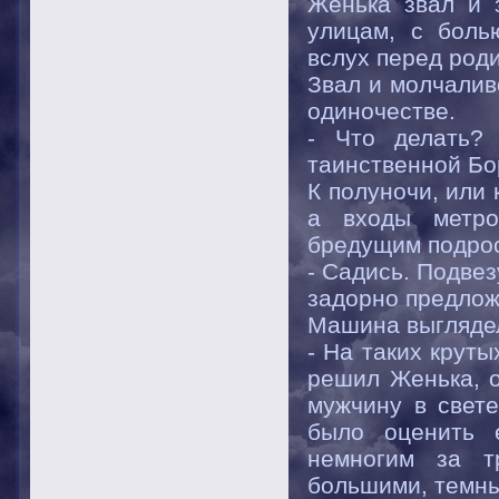
Женька звал и 
улицам, с боль
вслух перед род
Звал и молчалив
одиночестве.
- Что делать?
таинственной Бо
К полуночи, или 
а входы метро
бредущим подрос
- Садись. Подвез
задорно предлож
Машина выглядел
- На таких круты
решил Женька, о
мужчину в свет
было оценить 
немногим за т
большими, темны