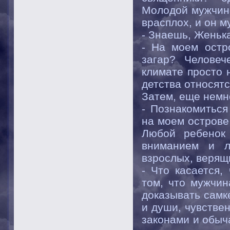
Молодой мужчина
врасплох, и он м
- Знаешь, Женька
- На моем остр
загар? Человеч
климате просто 
детства относятс
Затем, еще немн
- Познакомитьс
на моем острове 
Любой ребенок 
вниманием и л
взрослых, верящ
- Что касается,
том, что мужчин
доказывать самке
и души, чувстве
законами и обыча