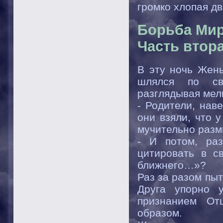
громко хлопая д
Борьба Мир
Часть втора
В эту ночь Жень
шлялся по св
разглядывая мел
- Родители, нав
они взяли, что 
мучительно разм
- И потом, ра
цитировать в с
ближнего…»?
Раз за разом пыт
Друга упорно 
признанием От
образом.