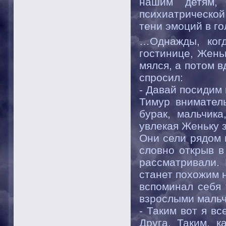
нашим детям,
психиатрической 
тени эмоций в г
…Однажды, когд
гостинице, Жень
мялся, а потом в
спросил:
- Давай посидим 
Тимур вниматель
бурак, мальчика
увлекая Женьку з
Они сели рядом 
словно открыв в
рассматривали. 
станет похожим н
вспоминал себя 
взрослыми маль
- Таким вот я вс
Друга. Таким, к