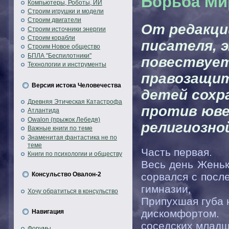
Борьба Ми
Компьютеры, Роботы, ИИ
Строим игрушки и модели
Строим двигатели
От редакции
Строим источники энергии
Строим корабли
писателя, 
Строим Новое общество
БПЛА "Беспилотники"
повествует
Технологии и инструменты
правозащит
Версия истока Человечества
детей сохр
Древняя Этическая Катастрофа
против юве
Атлантида
Owalon (прыжок Лебедя)
религиозно
Важные книги по теме
Знаменитая фантастика не по
теме
Часть первая.
Книги по психологии и обществу
Весь день Женьк
сорвался с после
Консульство Овалон-2
гимназии,
Хочу обратиться в консульство
Припухшая губа 
дискомфортом.
Навигация
соседских младш
Форумы