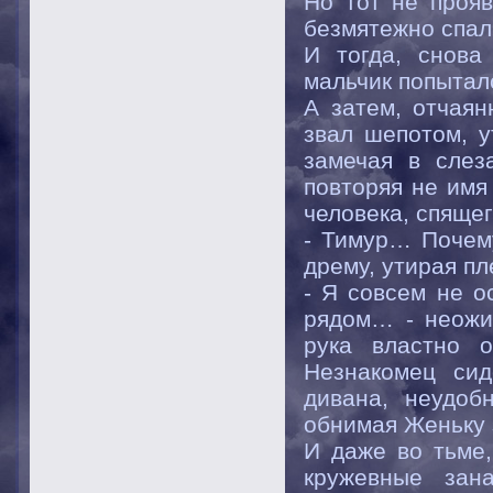
Но тот не прояв
безмятежно спал
И тогда, снова
мальчик попытал
А затем, отчаян
звал шепотом, у
замечая в слез
повторяя не имя
человека, спящег
- Тимур… Почему
дрему, утирая пл
- Я совсем не о
рядом… - неожи
рука властно 
Незнакомец сид
дивана, неудоб
обнимая Женьку 
И даже во тьме,
кружевные зан